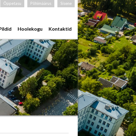
Õppetasu
Põhimäärus
Sisene
Pildid
Hoolekogu
Kontaktid