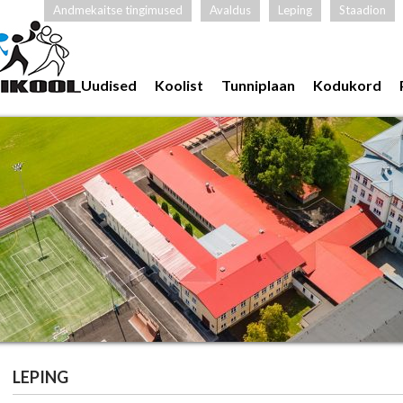
Andmekaitse tingimused
Avaldus
Leping
Staadion
Uudised
Koolist
Tunniplaan
Kodukord
LEPING